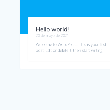
Hello world!
20 de mayo de 2021
Welcome to WordPress. This is your first
post. Edit or delete it, then start writing!