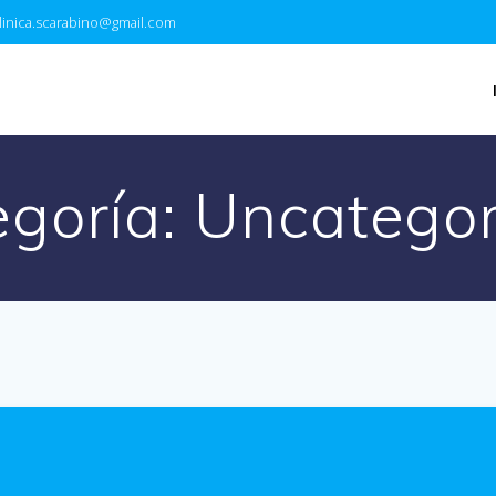
linica.scarabino@gmail.com
egoría:
Uncategor